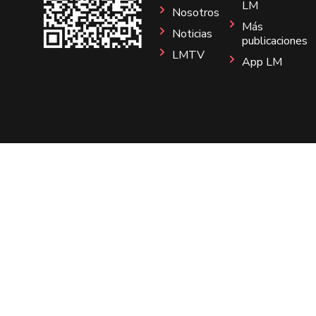
LM
Nosotros
Más
Noticias
publicaciones
LMTV
App LM
Sitio
Instagram