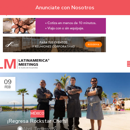
Skip to navigation
Anunciate con Nosotros
Skip to main content
09
FEB
MÉXICO
¡Regresa Rockstar Chefs!
Abril Terreros