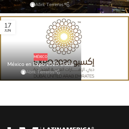
Abril Terreros
17
JUN
MÉXICO
México en Expo 2020 Dubái
Abril Terreros