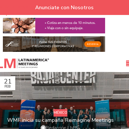
Skip to navigation
Anunciate con Nosotros
Skip to main content
21
FEB
MÉXICO
WMF inicia su campaña Reimagine Meetings
Redacción LM