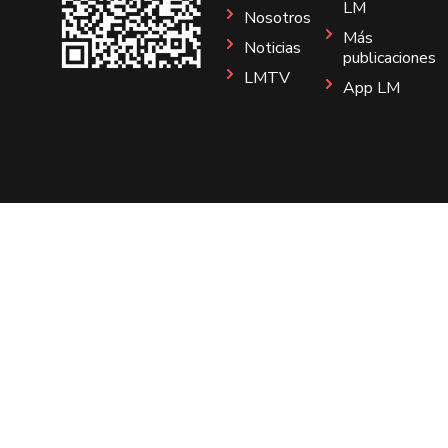
LM
Nosotros
Más
Noticias
publicaciones
LMTV
App LM
Sitio
Instagram