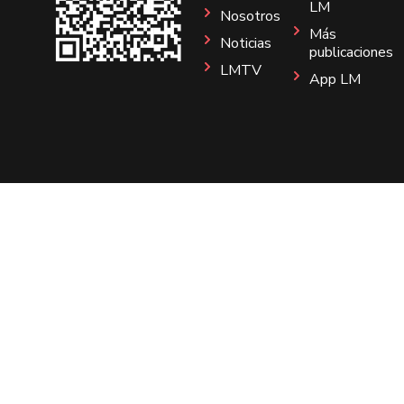
LM
Nosotros
Más
Noticias
publicaciones
LMTV
App LM
Sitio
Instagram