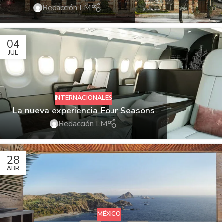
Redacción LM
04
JUL
INTERNACIONALES
La nueva experiencia Four Seasons
Redacción LM
28
ABR
MÉXICO