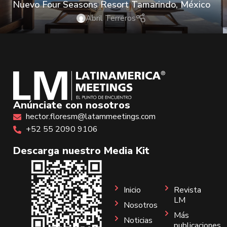
Nuevo Four Seasons Resort Tamarindo, México
Abril Terreros
Anúnciate con nosotros
hector.floresm@latammeetings.com
+52 55 2090 9106
Descarga nuestro Media Kit
Inicio
Revista
LM
Nosotros
Más
Noticias
publicaciones