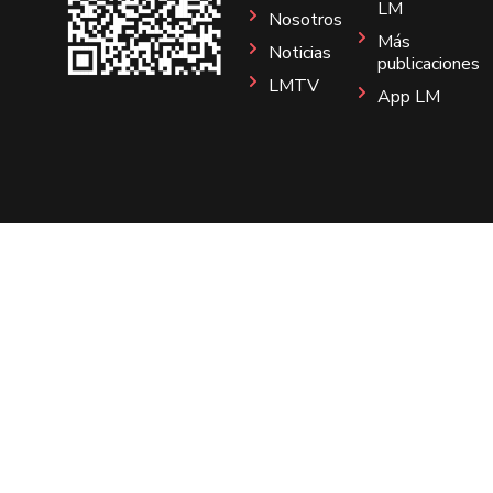
LM
Nosotros
Más
Noticias
publicaciones
LMTV
App LM
Sitio
Instagram