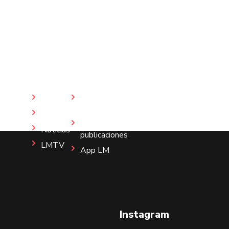
Inicio
Revista
LM
Nosotros
Más
Noticias
publicaciones
LMTV
App LM
Instagram