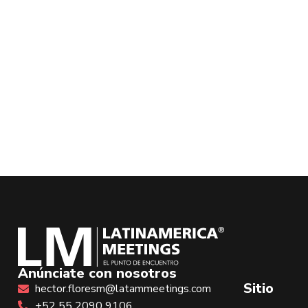
Anúnciate con nosotros
Sitio
hector.floresm@latammeetings.com
+52 55 2090 9106