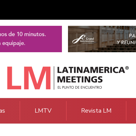
as
LMTV
Revista LM