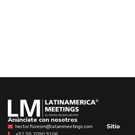
Anúnciate con nosotros
Sitio
hector.floresm@latammeetings.com
+52 55 2090 9106