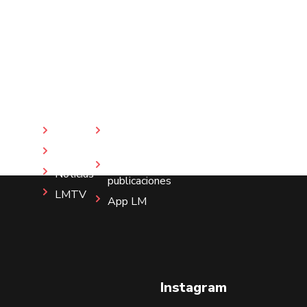
Inicio
Revista
LM
Nosotros
Más
Noticias
publicaciones
LMTV
App LM
Instagram