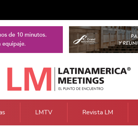
as
LMTV
Revista LM