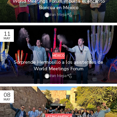
World Meetings Forum impulsa el encanto
Boricua en México
Iran Mejia
11
MAY
MÉXICO
Sorprende Hermosillo a los asistentes de
World Meetings Forum
Iran Mejia
08
MAY
LATINOAMÉRICA