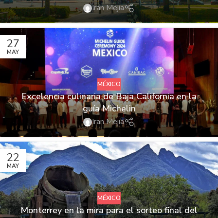
Iran Mejia
27
MAY
MÉXICO
Excelencia culinaria de Baja California en la
guía Michelin
Iran Mejia
22
MAY
MÉXICO
Monterrey en la mira para el sorteo final del