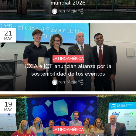
mundial 2026
Iran Mejia
21
MAY
LATINOAMÉRICA
ICCA e ICT anuncian alianza por la
sostenibilidad de los eventos
Iran Mejia
19
MAY
LATINOAMÉRICA