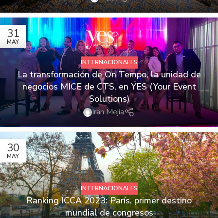
31
MAY
INTERNACIONALES
La transformación de On Tempo, la unidad de
negocios MICE de CTS, en YES (Your Event
Solutions)
Iran Mejia
30
MAY
INTERNACIONALES
Ranking ICCA 2023: París, primer destino
mundial de congresos