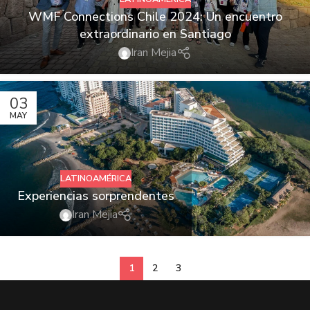
WMF Connections Chile 2024: Un encuentro
extraordinario en Santiago
Iran Mejia
03
MAY
LATINOAMÉRICA
Experiencias sorprendentes
Iran Mejia
1
2
3