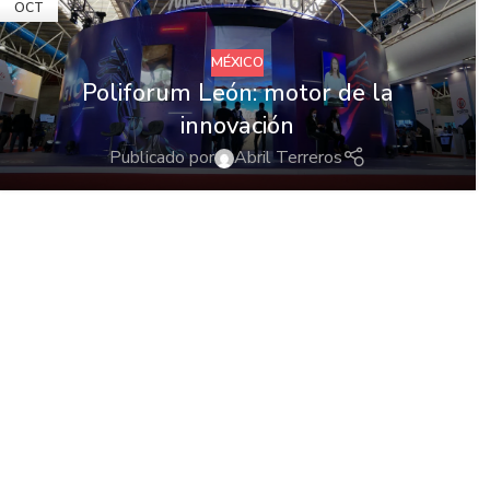
OCT
MÉXICO
Poliforum León: motor de la
innovación
Publicado por
Abril Terreros