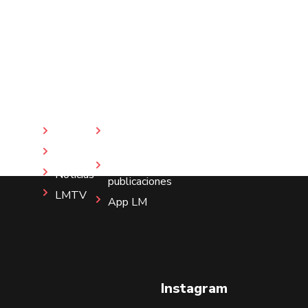
Inicio
Revista
LM
Nosotros
Más
Noticias
publicaciones
LMTV
App LM
Instagram