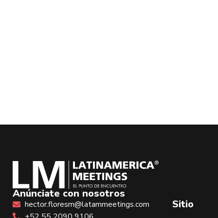
Anúnciate con nosotros
Sitio
hector.floresm@latammeetings.com
+52 55 2090 9106