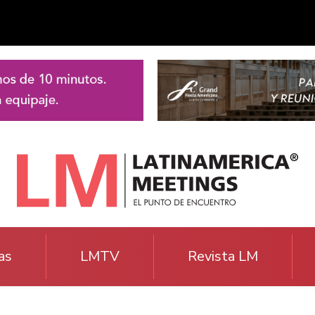
as
LMTV
Revista LM