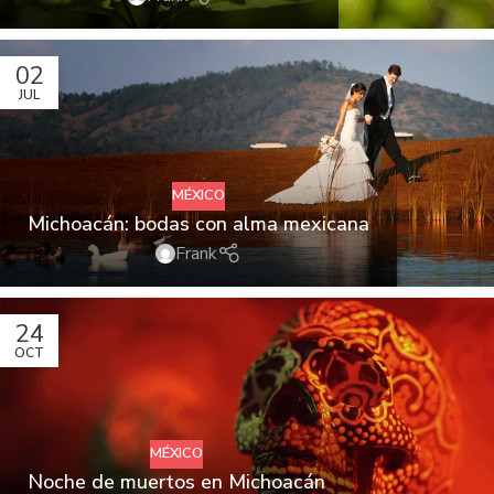
02
JUL
MÉXICO
Michoacán: bodas con alma mexicana
Frank
24
OCT
MÉXICO
Noche de muertos en Michoacán