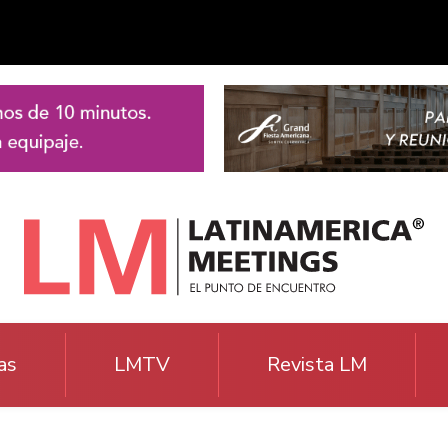
as
LMTV
Revista LM