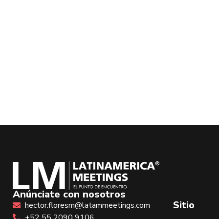
Anúnciate con nosotros
Sitio
hector.floresm@latammeetings.com
+52 55 2090 9106