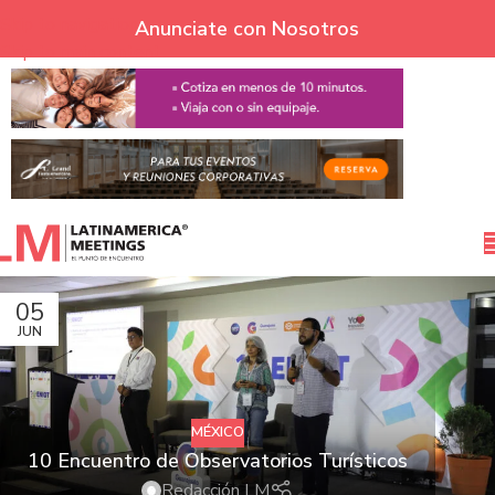
Skip to navigation
Anunciate con Nosotros
Skip to main content
05
JUN
MÉXICO
10 Encuentro de Observatorios Turísticos
Redacción LM