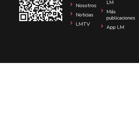
LM
Nosotros
Más
Noticias
publicaciones
LMTV
App LM
Sitio
Instagram