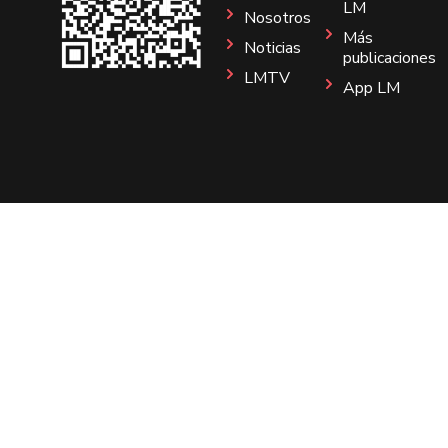
LM
Nosotros
Más
Noticias
publicaciones
LMTV
App LM
Sitio
Instagram