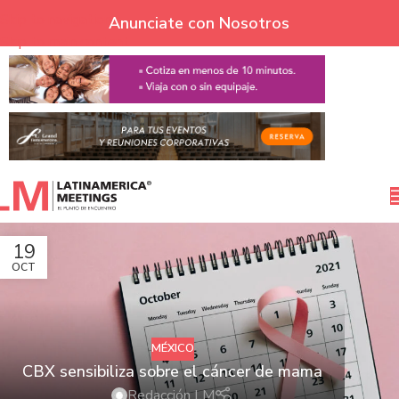
Skip to navigation
Anunciate con Nosotros
Skip to main content
19
OCT
MÉXICO
CBX sensibiliza sobre el cáncer de mama
Redacción LM