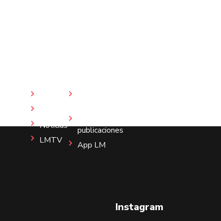
Inicio
Revista
LM
Nosotros
Más
Noticias
publicaciones
LMTV
App LM
Instagram