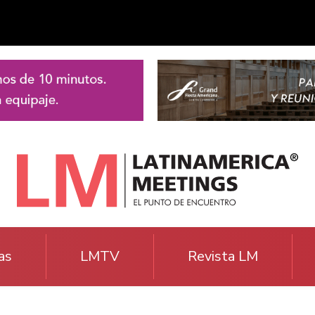
as
LMTV
Revista LM