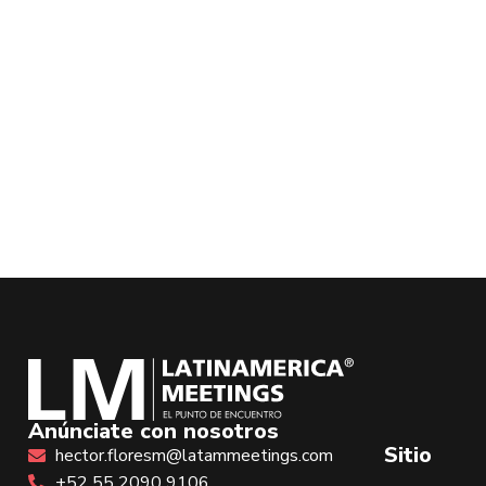
Anúnciate con nosotros
Sitio
hector.floresm@latammeetings.com
+52 55 2090 9106