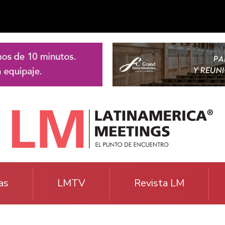
as
LMTV
Revista LM