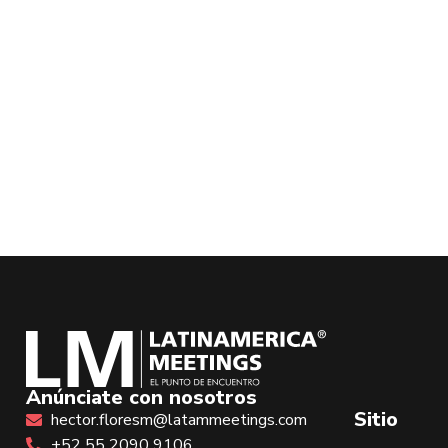
Anúnciate con nosotros
Sitio
hector.floresm@latammeetings.com
+52 55 2090 9106