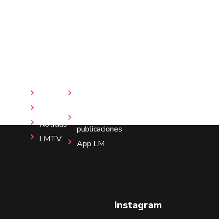
Inicio
Revista
LM
Nosotros
Más
Noticias
publicaciones
LMTV
App LM
Instagram