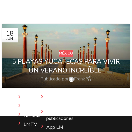
18
JUN
MÉXICO
5 PLAYAS YUCATECAS PARA VIVIR
UN VERANO INCREÍBLE
Publicado por
Frank
Inicio
Revista
LM
Nosotros
Más
Noticias
publicaciones
LMTV
App LM