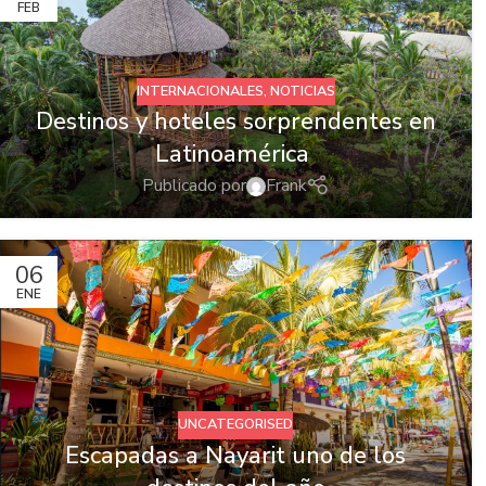
FEB
INTERNACIONALES
,
NOTICIAS
Destinos y hoteles sorprendentes en
Latinoamérica
Publicado por
Frank
06
ENE
UNCATEGORISED
Escapadas a Nayarit uno de los