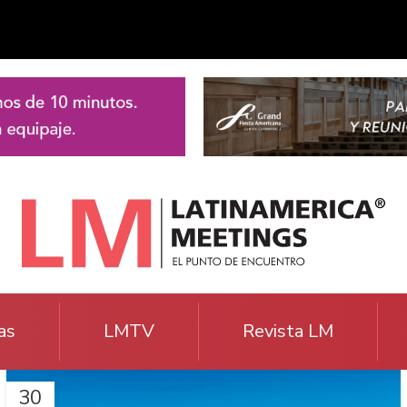
as
LMTV
Revista LM
30