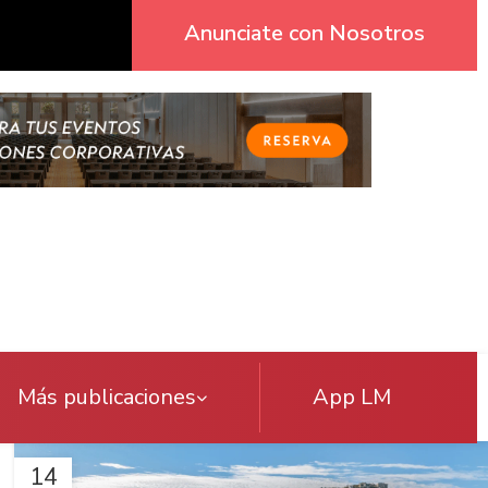
Anunciate con Nosotros
Más publicaciones
App LM
14