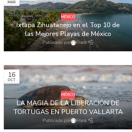
MAR
MÉXICO
Ixtapa Zihuatanejo en el Top 10 de
las Mejores Playas de México
Publicado por
Frank
16
OCT
MÉXICO
LA MAGIA DE LA LIBERACIÓN DE
TORTUGAS EN PUERTO VALLARTA
Publicado por
Frank