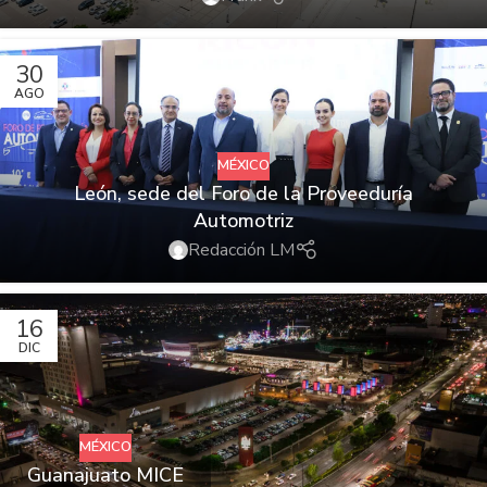
30
AGO
MÉXICO
León, sede del Foro de la Proveeduría
Automotriz
Redacción LM
16
DIC
MÉXICO
Guanajuato MICE