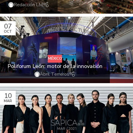
Redacción LM
07
OCT
MÉXICO
Poliforum León: motor de la innovación
Abril Terreros
10
MAR