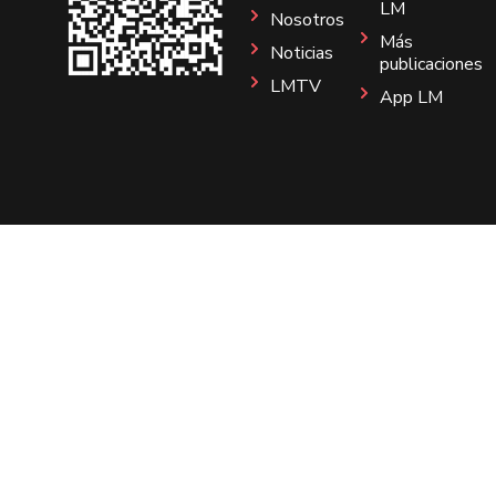
LM
Nosotros
Más
Noticias
publicaciones
LMTV
App LM
Sitio
Instagram