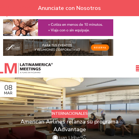
Skip to navigation
Anunciate con Nosotros
Skip to main content
08
MAR
INTERNACIONALES
American Airlines relanza su programa
AAdvantage
Juan Uribe