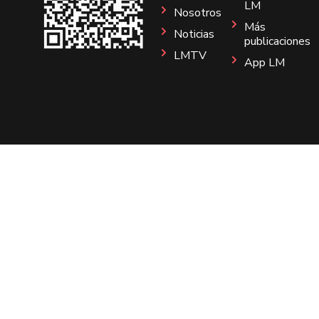
LM
Nosotros
Más
Noticias
publicaciones
LMTV
App LM
Sitio
Instagram