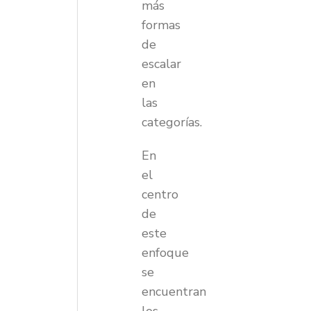
más
formas
de
escalar
en
las
categorías.
En
el
centro
de
este
enfoque
se
encuentran