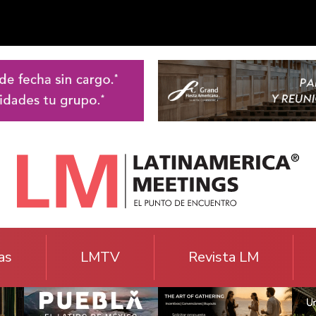
as
LMTV
Revista LM