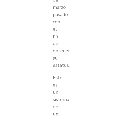
de
marzo
pasado
con
el
fin
de
obtener
su
estatus.
Este
es
un
sistema
de
un