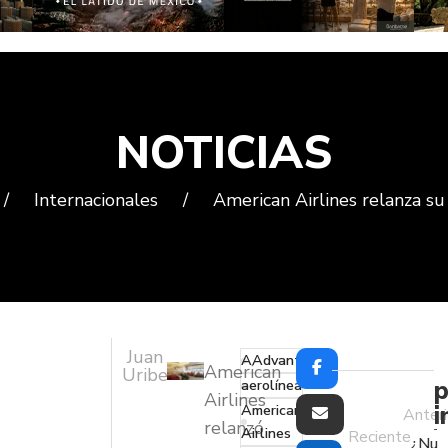
NOTICIAS
/
Internacionales
/
American Airlines relanza 
Juan
AAdvantage
American
Uribe
p
aerolínea
Airlines
i
American
Anteri
relanzó
Airlines
Reciente
¿Nu