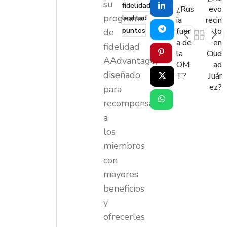
su
fidelidad
¿Rus
evo
programa
lealtad
ia
recin
puntos
fuer
to
de
a de
en
fidelidad
la
Ciud
AAdvantage,
OM
ad
diseñado
T?
Juár
ez?
para
recompensar
a
los
miembros
con
mayores
beneficios
y
ofrecerles