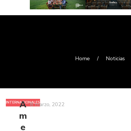
Home
/
Noticias
A
INTERNACIONALES
8 marzo, 2022
m
e