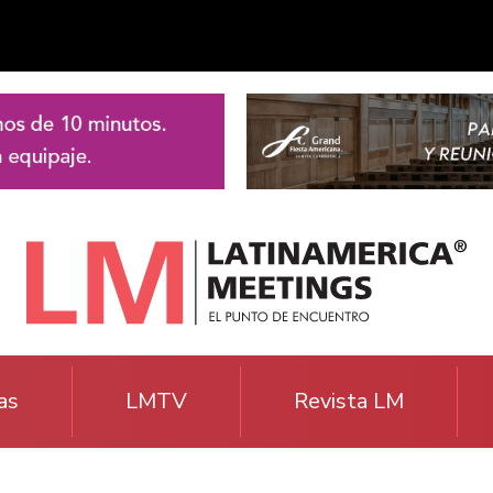
as
LMTV
Revista LM