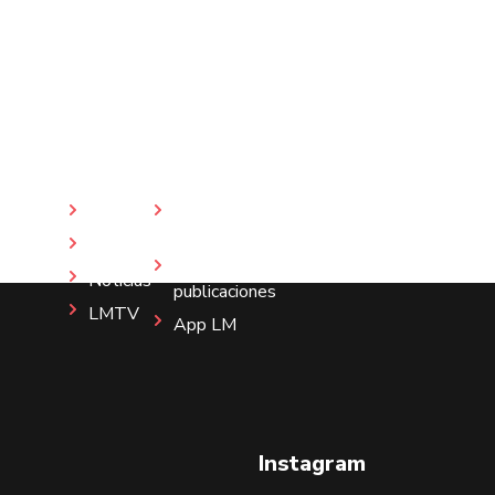
Inicio
Revista
LM
Nosotros
Más
Noticias
publicaciones
LMTV
App LM
Instagram