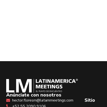
Anúnciate con nosotros
Sitio
hector.floresm@latammeetings.com
+52 55 2090 9106