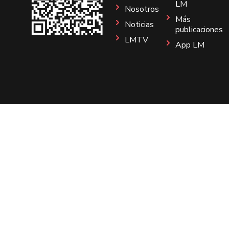
LM
Nosotros
Más
Noticias
publicaciones
LMTV
App LM
Sitio
Instagram