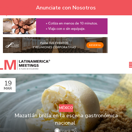
Skip to navigation
Anunciate con Nosotros
Skip to main content
19
MAR
MÉXICO
Mazatlán brilla en la escena gastronómica
nacional
Frank