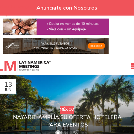
Skip to navigation
Anunciate con Nosotros
Skip to main content
13
JUN
MÉXICO
NAYARIT AMPLÍA SU OFERTA HOTELERA
PARA EVENTOS
Frank