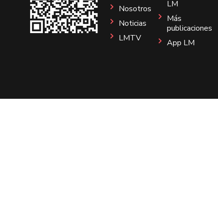
LM
Nosotros
Más
Noticias
publicaciones
LMTV
App LM
Sitio
Instagram