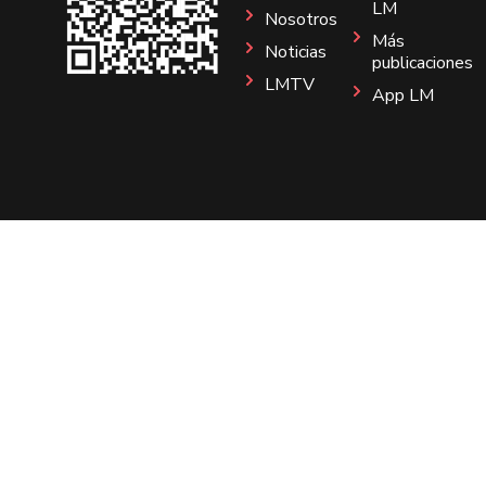
LM
Nosotros
Más
Noticias
publicaciones
LMTV
App LM
Sitio
Instagram