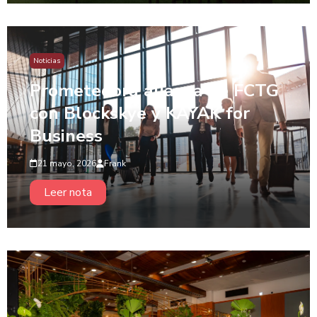
Noticias
Prometedora alianza de FCTG
con Blockskye y KAYAK for
Business
21 mayo, 2026
Frank
Leer nota