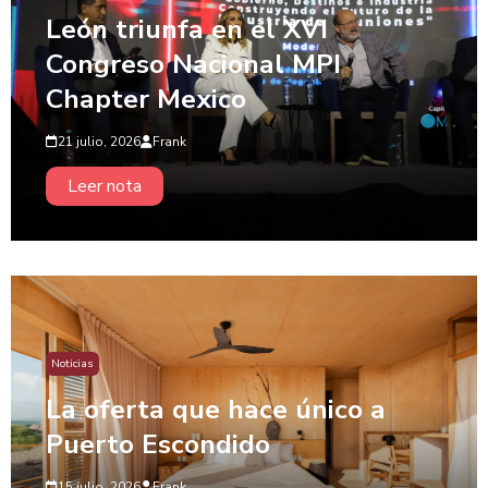
León triunfa en el XVI
Congreso Nacional MPI
Chapter Mexico
21 julio, 2026
Frank
Leer nota
Noticias
La oferta que hace único a
Puerto Escondido
15 julio, 2026
Frank