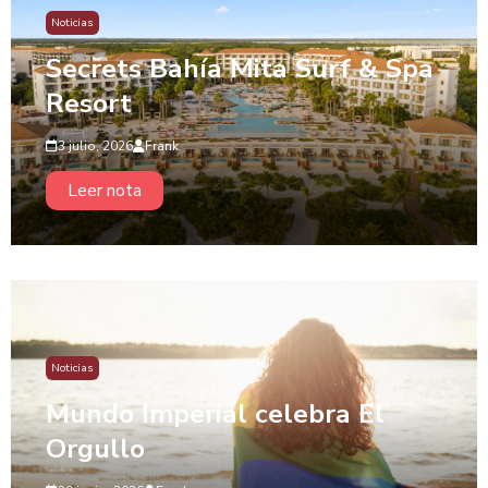
Noticias
Secrets Bahía Mita Surf & Spa
Resort
3 julio, 2026
Frank
Leer nota
Noticias
Mundo Imperial celebra El
Orgullo