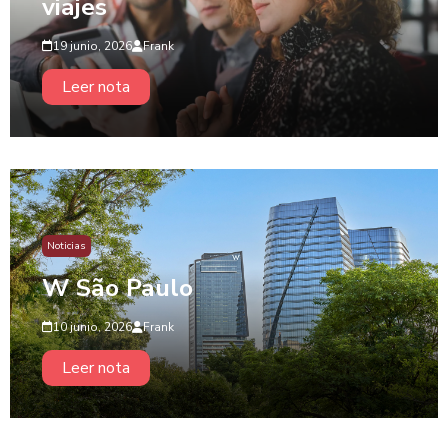
viajes
19 junio, 2026
Frank
Leer nota
Noticias
W São Paulo
10 junio, 2026
Frank
Leer nota