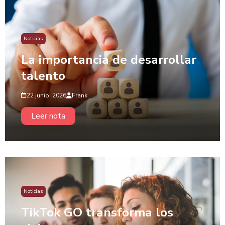
Noticias
La importancia de desarrollar
talento
22 junio, 2026
Frank
Leer nota
Noticias
TikTok GO transforma los