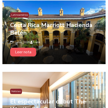
Latinoamérica
Costa Rica Marriott Hacienda
Belén
5 junio, 2026
Frank
Leer nota
Noticias
El espectacular debut The