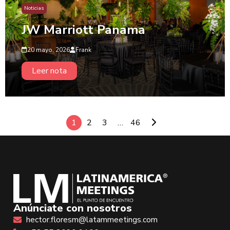
Noticias
JW Marriott Panama
20 mayo, 2026
Frank
Leer nota
1
2
3
…
46
Anúnciate con nosotros
hector.floresm@latammeetings.com