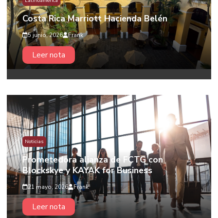
Latinoamérica
Costa Rica Marriott Hacienda Belén
5 junio, 2026
Frank
Leer nota
Noticias
Prometedora alianza de FCTG con
Blockskye y KAYAK for Business
21 mayo, 2026
Frank
Leer nota