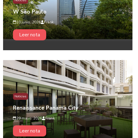
Noticias
W São Paulo
10 junio, 2026
Frank
Leer nota
Noticias
Renaissance Panama City
29 mayo, 2026
Frank
Leer nota