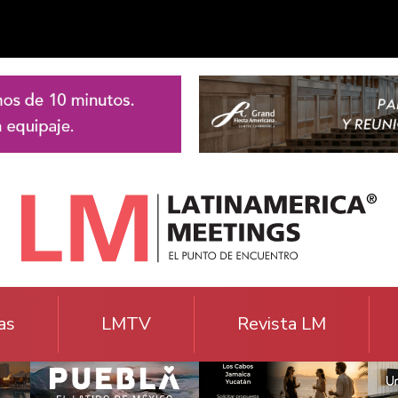
as
LMTV
Revista LM