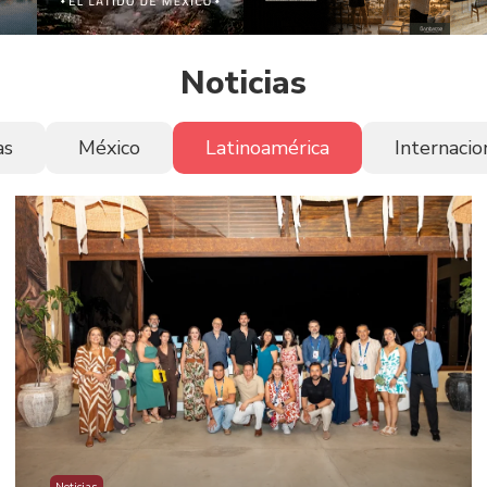
Noticias
as
México
Latinoamérica
Internacio