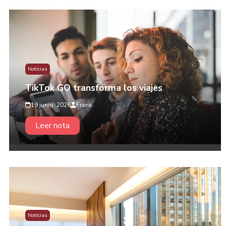
Noticias
TikTok GO transforma los viajes
19 junio, 2026
Frank
Leer nota
Noticias