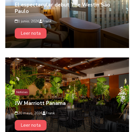
El espectacular debut The Westin São
Paulo
1 junio, 2026
Frank
Leer nota
Noticias
JW Marriott Panama
20 mayo, 2026
Frank
Leer nota