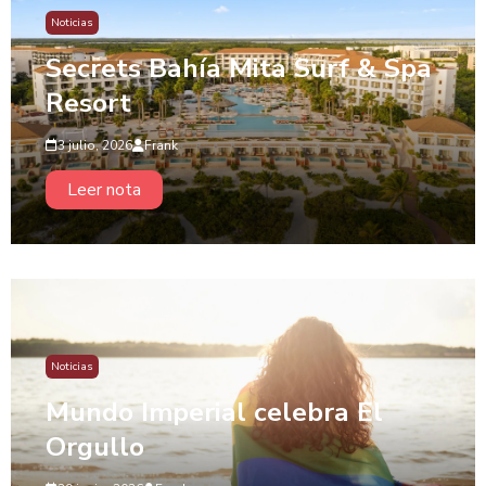
Noticias
Secrets Bahía Mita Surf & Spa
Resort
3 julio, 2026
Frank
Leer nota
Noticias
Mundo Imperial celebra El
Orgullo