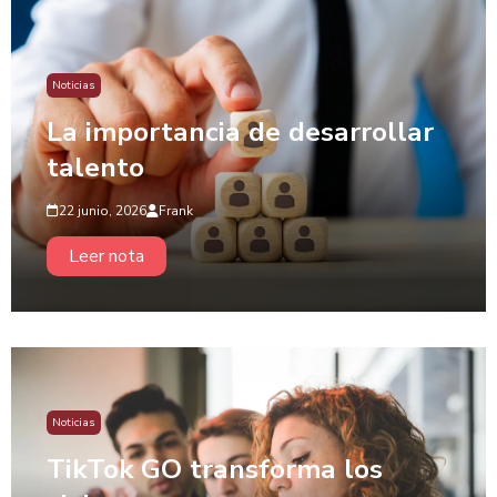
Noticias
La importancia de desarrollar
talento
22 junio, 2026
Frank
Leer nota
Noticias
TikTok GO transforma los