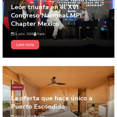
León triunfa en el XVI
Congreso Nacional MPI
Chapter Mexico
21 julio, 2026
Frank
Leer nota
Noticias
La oferta que hace único a
Puerto Escondido
15 julio, 2026
Frank