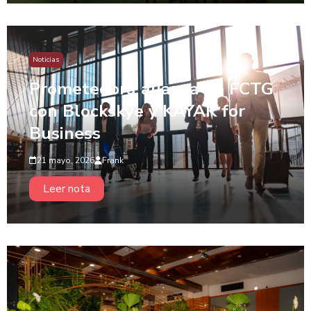
Noticias
Prometedora alianza de FCTG
con Blockskye y KAYAK for
Business
21 mayo, 2026
Frank
Leer nota