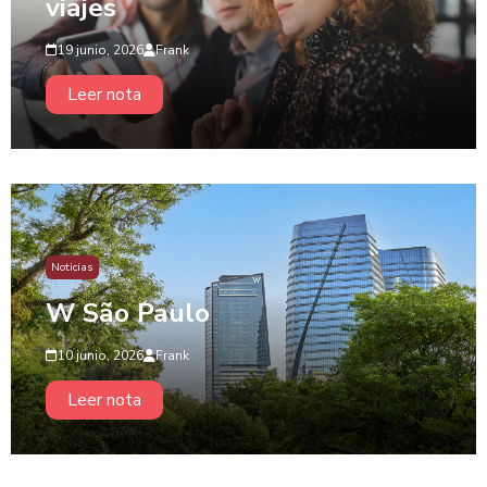
viajes
19 junio, 2026
Frank
Leer nota
Noticias
W São Paulo
10 junio, 2026
Frank
Leer nota