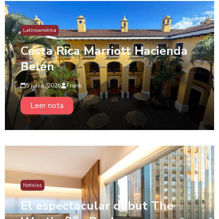
Latinoamérica
Costa Rica Marriott Hacienda
Belén
5 junio, 2026
Frank
Leer nota
Noticias
El espectacular debut The