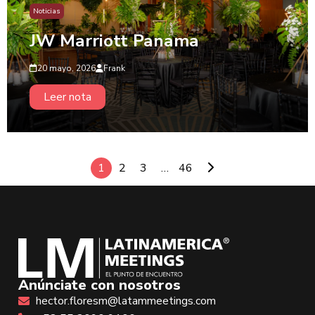
Noticias
JW Marriott Panama
20 mayo, 2026
Frank
Leer nota
1
2
3
…
46
Anúnciate con nosotros
hector.floresm@latammeetings.com