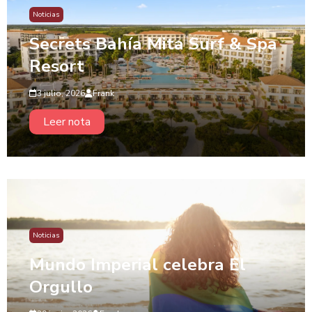
Noticias
Secrets Bahía Mita Surf & Spa
Resort
3 julio, 2026
Frank
Leer nota
Noticias
Mundo Imperial celebra El
Orgullo