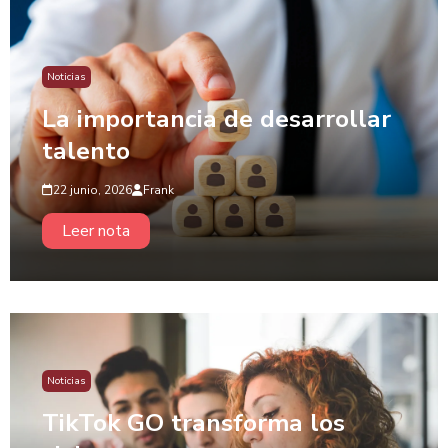
Noticias
La importancia de desarrollar
talento
22 junio, 2026
Frank
Leer nota
Noticias
TikTok GO transforma los