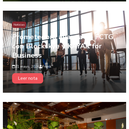
Noticias
Prometedora alianza de FCTG
con Blockskye y KAYAK for
Business
21 mayo, 2026
Frank
Leer nota