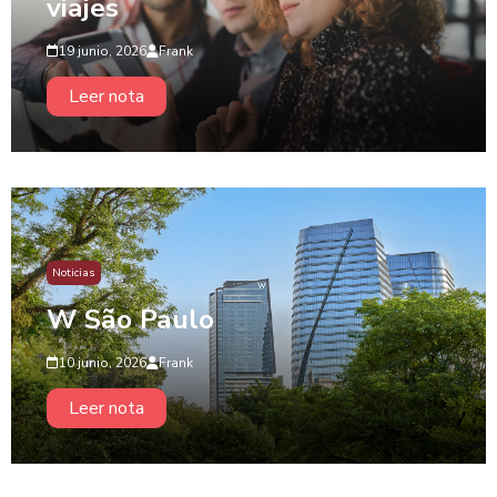
viajes
19 junio, 2026
Frank
Leer nota
Noticias
W São Paulo
10 junio, 2026
Frank
Leer nota