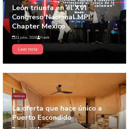
León triunfa en el XVI
Congreso Nacional MPI
Chapter Mexico
21 julio, 2026
Frank
Leer nota
Noticias
La oferta que hace único a
Puerto Escondido
15 julio, 2026
Frank