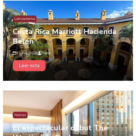
Latinoamérica
Costa Rica Marriott Hacienda
Belén
5 junio, 2026
Frank
Leer nota
Noticias
El espectacular debut The