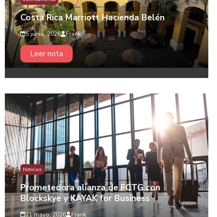
Costa Rica Marriott Hacienda Belén
5 junio, 2026
Frank
Leer nota
Noticias
Prometedora alianza de FCTG con
Blockskye y KAYAK for Business
21 mayo, 2026
Frank