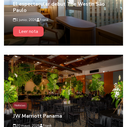
El espectacular debut The Westin São
Paulo
1 junio, 2026
Frank
Leer nota
Noticias
JW Marriott Panama
20 mayo, 2026
Frank