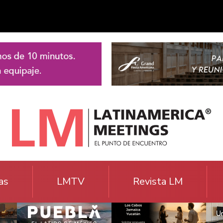
as
LMTV
Revista LM