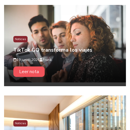
Noticias
TikTok GO transforma los viajes
19 junio, 2026
Frank
Leer nota
Noticias