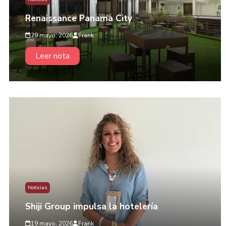
Renaissance Panama City
29 mayo, 2026
Frank
Leer nota
Noticias
Shiji Group impulsa la hotelería
19 mayo, 2026
Frank