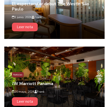
El espectacular debut The Westin São
Paulo
1 junio, 2026
Frank
Leer nota
Noticias
JW Marriott Panama
20 mayo, 2026
Frank
Leer nota