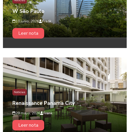
Noticias
W São Paulo
10 junio, 2026
Frank
Leer nota
Noticias
Renaissance Panama City
29 mayo, 2026
Frank
Leer nota