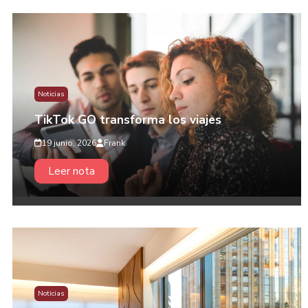
Noticias
TikTok GO transforma los viajes
19 junio, 2026
Frank
Leer nota
Noticias