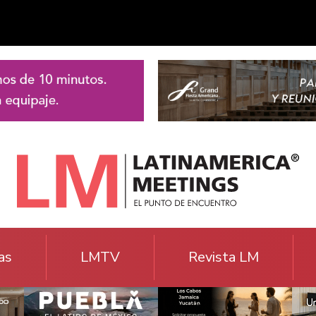
as
LMTV
Revista LM