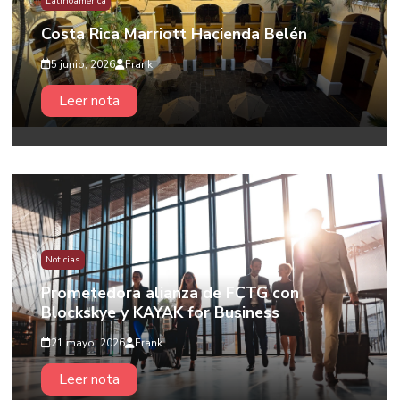
Latinoamérica
Costa Rica Marriott Hacienda Belén
5 junio, 2026
Frank
Leer nota
Noticias
Prometedora alianza de FCTG con
Blockskye y KAYAK for Business
21 mayo, 2026
Frank
Leer nota