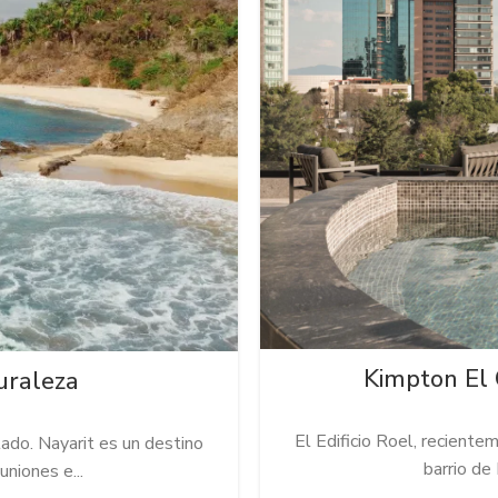
Kimpton El 
uraleza
El Edificio Roel, recient
do. Nayarit es un destino
barrio de
niones e...