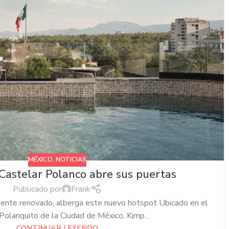
MÉXICO
,
NOTICIAS
Castelar Polanco abre sus puertas
Publicado por
Frank
emente renovado, alberga este nuevo hotspot Ubicado en el
 Polanquito de la Ciudad de México, Kimp...
CONTINUAR LEYENDO