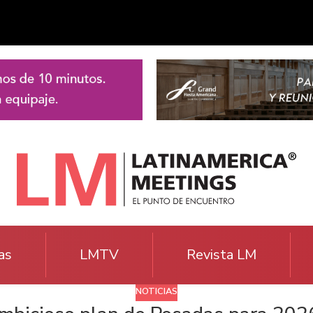
as
LMTV
Revista LM
NOTICIAS