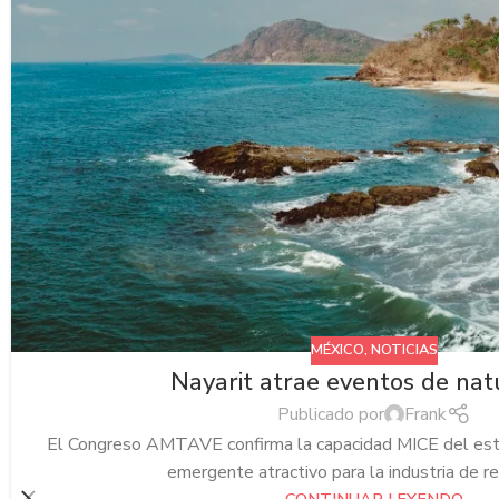
MÉXICO
,
NOTICIAS
Nayarit atrae eventos de nat
Publicado por
Frank
El Congreso AMTAVE confirma la capacidad MICE del esta
emergente atractivo para la industria de reu