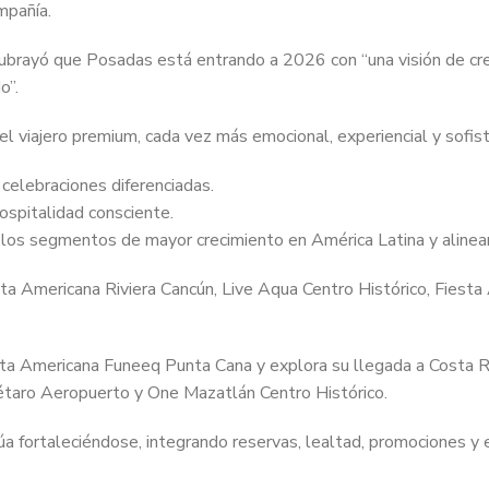
mpañía.
ubrayó que Posadas está entrando a 2026 con “una visión de creci
o”.
l viajero premium, cada vez más emocional, experiencial y sofi
celebraciones diferenciadas.
ospitalidad consciente.
los segmentos de mayor crecimiento en América Latina y alinears
a Americana Riviera Cancún, Live Aqua Centro Histórico, Fiesta 
ta Americana Funeeq Punta Cana y explora su llegada a Costa R
rétaro Aeropuerto y One Mazatlán Centro Histórico.
a fortaleciéndose, integrando reservas, lealtad, promociones y e