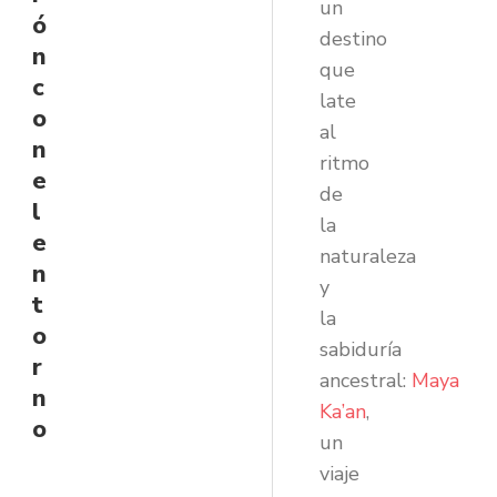
un
ó
destino
n
que
c
late
o
al
n
ritmo
e
de
l
la
e
naturaleza
n
y
t
la
o
sabiduría
r
ancestral:
Maya
n
Ka’an
,
o
un
viaje