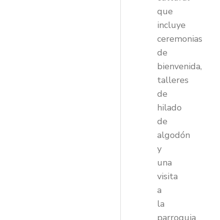
que
incluye
ceremonias
de
bienvenida,
talleres
de
hilado
de
algodón
y
una
visita
a
la
parroquia