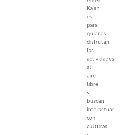
Ka’an
es
para
quienes
disfrutan
las
actividades
al
aire
libre
y
buscan
interactuar
con
culturas
y