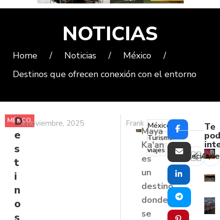
NOTICIAS
Home
/
Noticias
/
México
/
Destinos que ofrecen conexión con el entorno
D
MÉXICO
,
4 noviembre, 2025
Frank
México
Te
Maya
e
NOTICIAS
pod
Turismo
int
Ka’an
s
viajes
Reciente
Ante
es
t
un
i
destino
n
donde
o
se
s