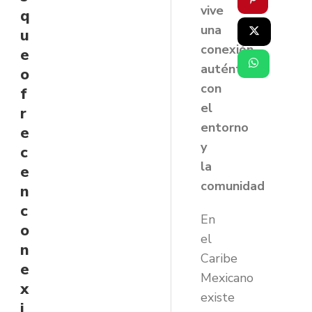
vive
q
una
u
conexión
e
auténtica
o
con
f
el
r
entorno
e
y
c
la
e
comunidad
n
c
En
o
el
n
Caribe
e
Mexicano
x
existe
i