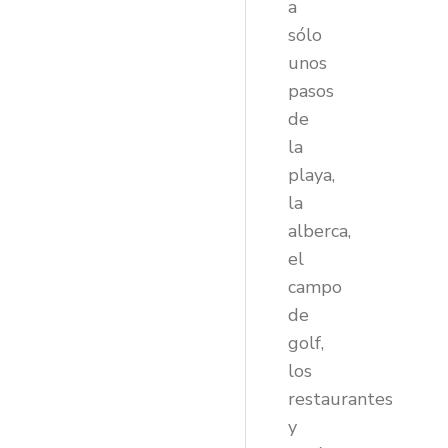
a
sólo
unos
pasos
de
la
playa,
la
alberca,
el
campo
de
golf,
los
restaurantes
y