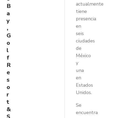
actualmente
B
tiene
a
presencia
y
en
,
seis
G
ciudades
o
de
l
México
f
y
R
una
e
en
s
Estados
o
Unidos.
r
t
Se
&
encuentra
S