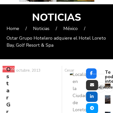
NOTICIAS
Home
/
Noticias
/
México
/
Ostar Grupo Hotelero adquiere el Hotel Loreto
Bay, Golf Resort & Spa
O
MÉXICO
23 octubre, 2013
Cesar
Te
Localizado
s
pod
int
en
t
Reciente
Ante
la
a
Ciudad
r
de
G
Loreto,
r