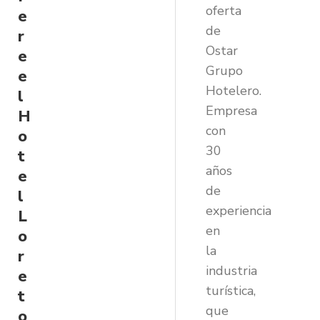
oferta
e
de
r
Ostar
e
Grupo
e
Hotelero.
l
Empresa
H
con
o
30
t
años
e
de
l
experiencia
L
en
o
la
r
industria
e
turística,
t
que
o