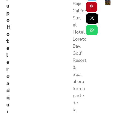
Baja
u
California
p
Sur,
o
el
H
Hotel
o
Loreto
t
Bay,
e
Golf
l
Resort
e
&
r
Spa,
o
ahora
a
forma
d
parte
q
de
u
la
i