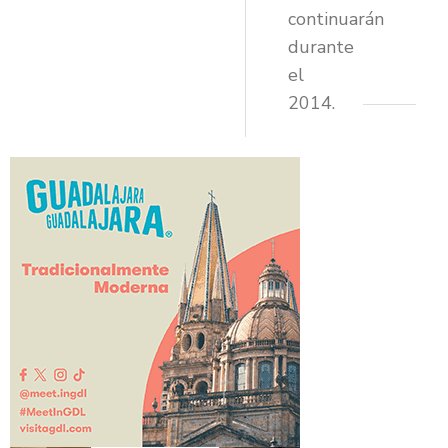
continuarán
durante
el
2014.