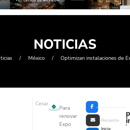
NOTICIAS
ticias
/
México
/
Optimizan instalaciones de E
Cesar
Para
p
renovar
i
Reciente
Expo
Inicia