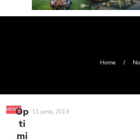
Home
/
No
Op
MÉXICO
11 junio, 2013
ti
mi