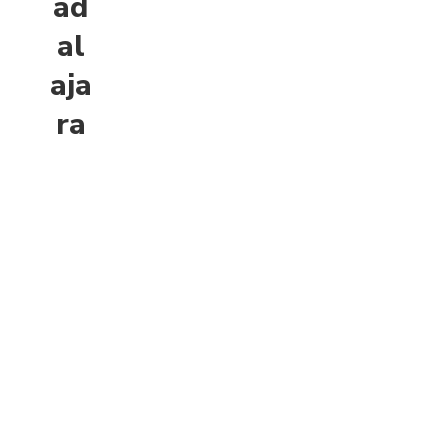
ad
al
aja
ra