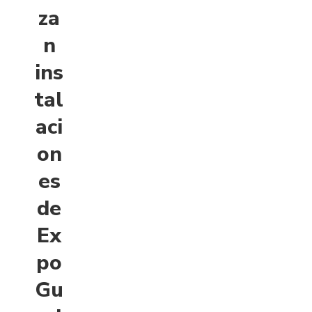
za
n
ins
tal
aci
on
es
de
Ex
po
Gu