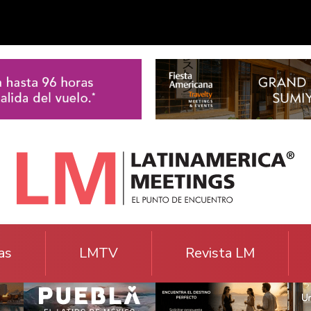
as
LMTV
Revista LM