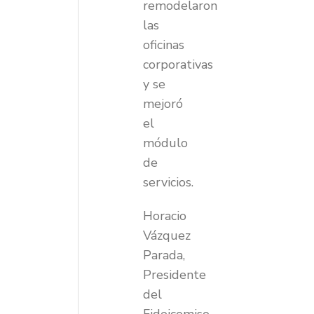
remodelaron
las
oficinas
corporativas
y se
mejoró
el
módulo
de
servicios.
Horacio
Vázquez
Parada,
Presidente
del