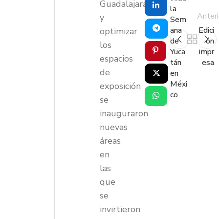
Guadalajara
la
Anteri
y
Sem
ana
Edici
optimizar
de
ón
los
Yuca
impr
espacios
tán
esa
de
en
Méxi
exposición
co
se
inauguraron
nuevas
áreas
en
las
que
se
invirtieron