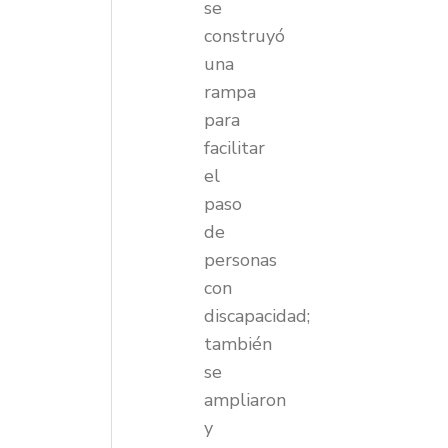
se
construyó
una
rampa
para
facilitar
el
paso
de
personas
con
discapacidad;
también
se
ampliaron
y