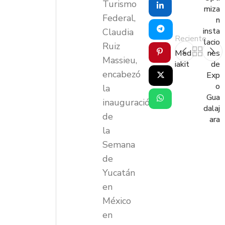
Turismo
miza
Federal,
n
insta
Claudia
Reciente
lacio
Ruiz
Med
nes
Massieu,
iakit
de
encabezó
Exp
o
la
Gua
inauguración
dalaj
de
ara
la
Semana
de
Yucatán
en
México
en