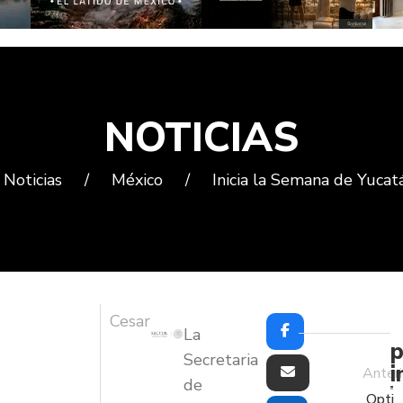
NOTICIAS
Noticias
/
México
/
Inicia la Semana de Yucat
Cesar
La
p
Secretaria
i
Anteri
de
Opti