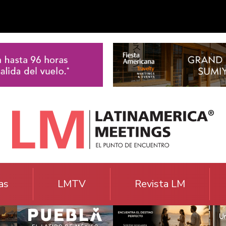
as
LMTV
Revista LM